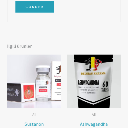
İlgili ürünler
All
All
Sustanon
Ashwagandha