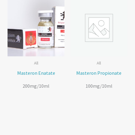
All
All
Masteron Enatate
Masteron Propionate
200mg/10ml
100mg/10ml